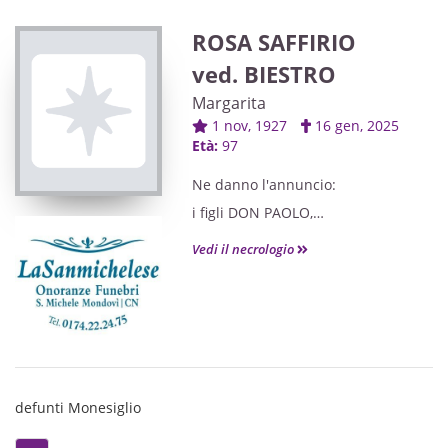
ROSA SAFFIRIO
ved. BIESTRO
Margarita
1 nov, 1927
16 gen, 2025
Età:
97
Ne danno l'annuncio:
i figli DON PAOLO,
SILVIO,
Vedi il necrologio
i nipoti VALENTINA ed EMANUELE, i
pronipoti GIULIA e LORENZO,
la cognata, unitamente a tutti i
parenti.
defunti Monesiglio