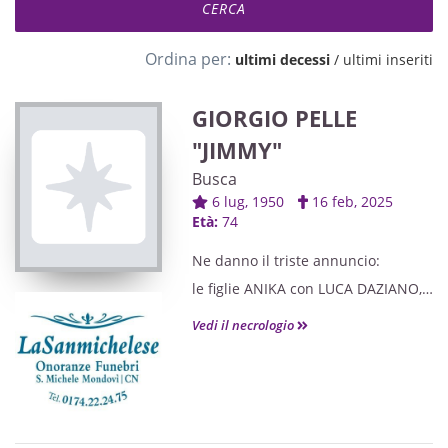
Ordina per:
ultimi decessi
/
ultimi inseriti
GIORGIO PELLE
"JIMMY"
Busca
6 lug, 1950
16 feb, 2025
Età:
74
Ne danno il triste annuncio:
le figlie ANIKA con LUCA DAZIANO,
DENISE con ANDREA BARICALLA,
Vedi il necrologio
gli adoratissimi nipoti EVA e
GABRIEL,
il fratello GIANNI con TINA,
amici e parenti tutti.