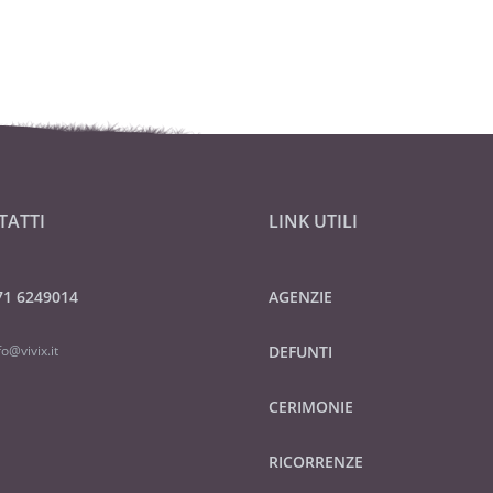
TATTI
LINK UTILI
71 6249014
AGENZIE
fo@vivix.it
DEFUNTI
CERIMONIE
RICORRENZE