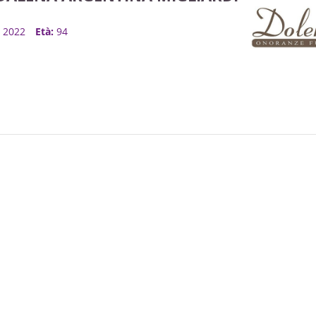
o, 2022
Età:
94