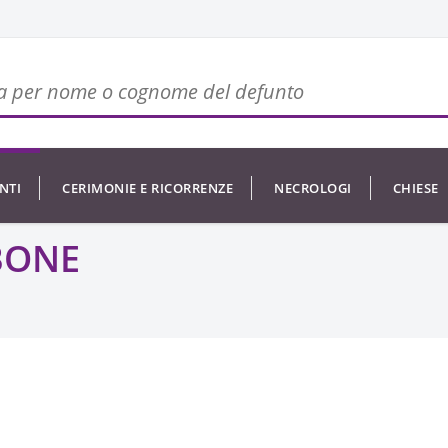
NTI
CERIMONIE E RICORRENZE
NECROLOGI
CHIESE
BONE