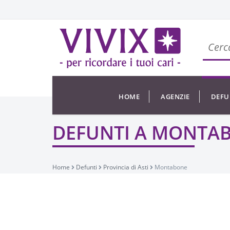
HOME
AGENZIE
DEFU
DEFUNTI A MONTA
Home
Defunti
Provincia di Asti
Montabone