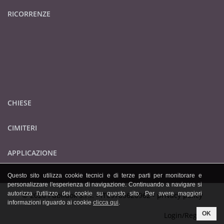
RICORRENZE
CHIESE
CIMITERI
APPLICAZIONE
Questo sito utilizza cookie tecnici e di terze parti per monitorare e
personalizzare l'esperienza di navigazione. Continuando a navigare si
autorizza l'utilizzo dei cookie su questo sito. Per avere maggiori
© 2026 Publidok S.r.l. - IT09705620962 -
privacy policy
informazioni riguardo ai cookie
clicca qui
.
OK
Login/Registrati