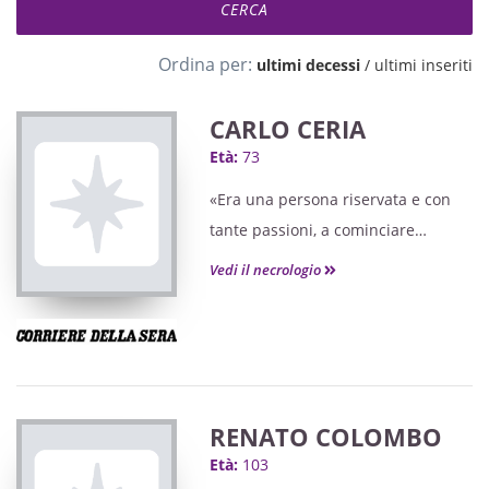
Ordina per:
ultimi decessi
/
ultimi inseriti
CARLO CERIA
Età:
73
«Era una persona riservata e con
tante passioni, a cominciare
dall’orto — ricorda il fratello Gianni,
Vedi il necrologio
ex consigliere comunale —. Amava
coltivare le verdure e in autunno
non vedeva l’ora di andare a
funghi. Gli piaceva stare all’aria
aperta e appena poteva andava a
RENATO COLOMBO
camminare».
Età:
103