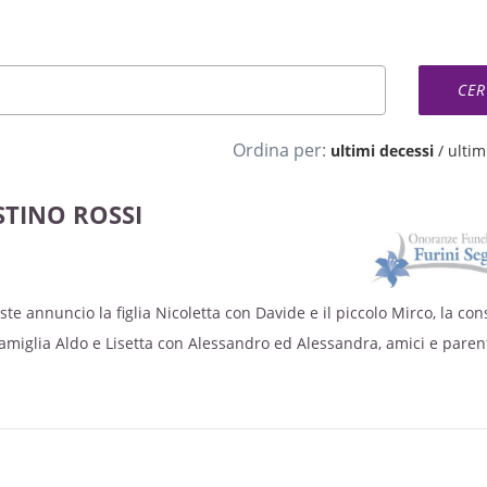
Ordina per:
ultimi decessi
/
ultimi
TINO ROSSI
ste annuncio la figlia Nicoletta con Davide e il piccolo Mirco, la co
 famiglia Aldo e Lisetta con Alessandro ed Alessandra, amici e parent
mercoledì 17 luglio alle ore 19.00 in chiesa a Caselle di Nogara.
vedì 18 luglio alle ore 9.30 nella chiesa parrocchiale di Caselle di 
raria Athesis di Legnago.
lestita da martedì 16 luglio. Un sentito ringraziamento a tutto il p