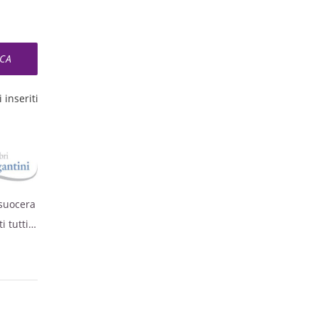
 inseriti
nsuocera
i tutti.
Nogara,
ersonale