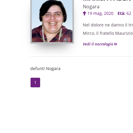
del reparto di Pneumolog
Nogara
La cerimonia funebre si 
19 mag, 2020
Età:
62
La presente serve di par
Nel dolore ne danno il tri
Mirco, il fratello Maurizio
Recita del Santo Rosario 
Vedi il necrologio
Il funerale avrà luogo gi
partendo dalla casa funer
Dopo la liturgia funebre 
defunti Nogara
La presente serve di par
1
ORARI CASA FUNERARIA FER