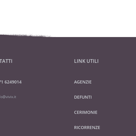
TATTI
LINK UTILI
71 6249014
AGENZIE
fo@vivix.it
DEFUNTI
CERIMONIE
RICORRENZE