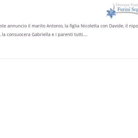
ia dell’ospedale di Legnago per le amorevoli cure prestate.
concluderà nel cimitero locale.
tecipazione e ringraziamento.
ste annuncio il marito Antonio, la figlia Nicoletta con Davide, il nip
, la consuocera Gabriella e i parenti tutti.
mercoledì 20 maggio alle ore 20.00 in chiesa a Nogara.
ovedì 21 maggio alle ore 16.00 nella chiesa parrocchiale di Nogara,
aria Athesis in via rodigina nord 52, Vigo di Legnago.
si proseguirà per il cimitero di Nogara.
tecipazione e ringraziamento.
IALI 8.30-12.00 14.00-19.00 FESTIVI 9.00-12.00 15.00-18.00