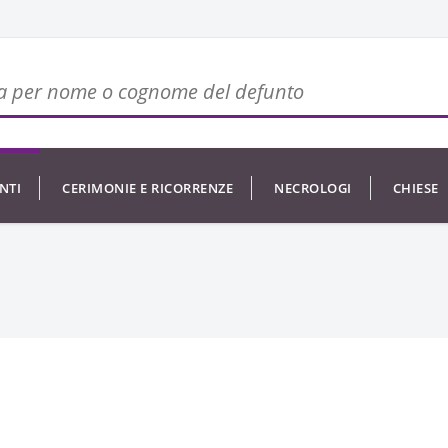
NTI
CERIMONIE E RICORRENZE
NECROLOGI
CHIESE