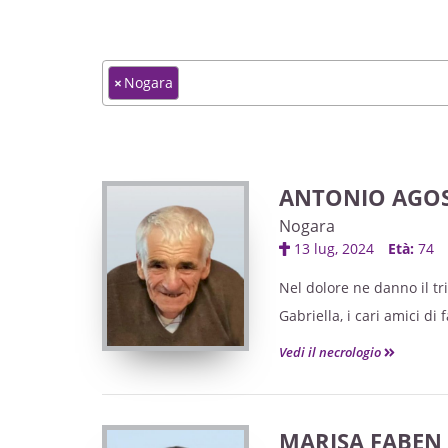
×
Nogara
ANTONIO AGOS
Nogara
13 lug, 2024
Età:
74
Nel dolore ne danno il tri
Gabriella, i cari amici di
Recita del Santo Rosario 
Vedi il necrologio
Il funerale avrà luogo gio
partendo dalla casa fune
La camera ardente sarà al
MARISA FABEN