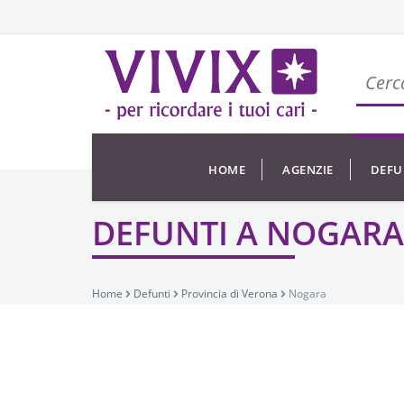
HOME
AGENZIE
DEFU
DEFUNTI A NOGARA
Home
Defunti
Provincia di Verona
Nogara