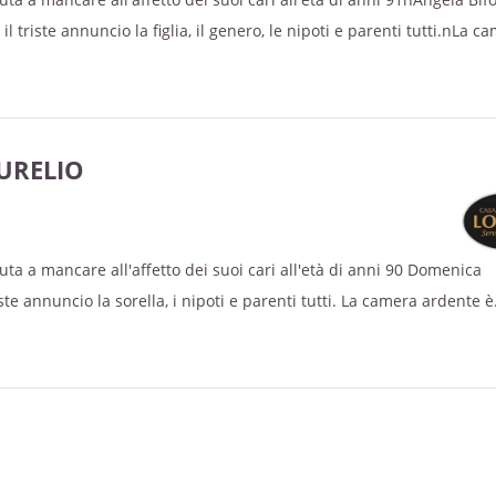
triste annuncio la figlia, il genero, le nipoti e parenti tutti.nLa c
so la Casa Funeraria Villa Liliana LONGO in Ortucchio Via Madonna d
19.00nI funerali avranno luogo Domenica 25 Maggio 2025 alle ore 
ria Capodacqua in Ortucchio.nLa famiglia ringrazia quanti prende
sciare un messaggio di cordoglio vai su:
URELIO
GO.ITnCASA FUNERARIA LONGOnServizi Funebri
uta a mancare all'affetto dei suoi cari all'età di anni 90 Domenica
ste annuncio la sorella, i nipoti e parenti tutti. La camera ardente è
di Cura Villa Fulvia in Roma Via Appia Nuova,901 ORARIO 08.00 - 18.0
unedì 12 Maggio 2025 alle ore 15.30 nella Chiesa di Santa Maria
 La famiglia ringrazia quanti prenderanno parte alle esequie