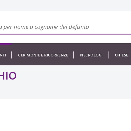
NTI
CERIMONIE E RICORRENZE
NECROLOGI
CHIESE
HIO