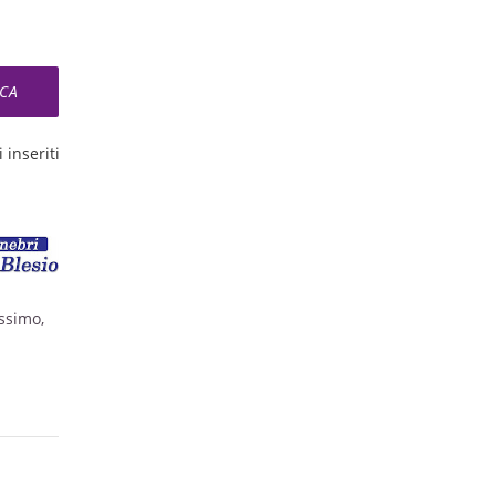
 inseriti
assimo,