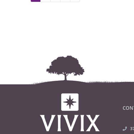
CON
3