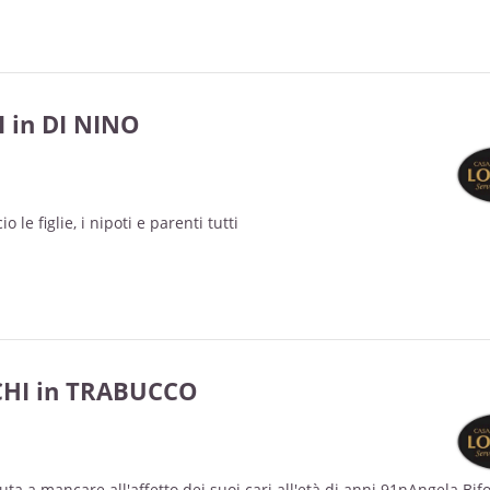
 in DI NINO
 le figlie, i nipoti e parenti tutti
HI in TRABUCCO
ta a mancare all'affetto dei suoi cari all'età di anni 91nAngela Bifo