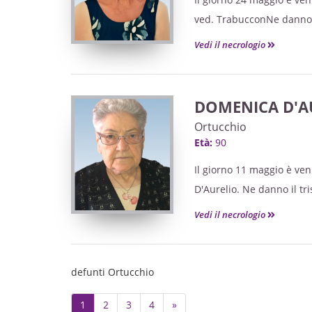
ved. TrabucconNe danno il 
ardente è allestita pres
Vedi il necrologio
Pozzo 68 ORARIO 09.00 - 
nella Chiesa di Santa Ma
parte alle esequienPer la
DOMENICA D'A
WWW.CASAFUNERARIALON
Ortucchio
Età:
90
Il giorno 11 maggio è ven
D'Aurelio. Ne danno il tri
allestita presso la Casa 
Vedi il necrologio
funerali avranno luogo L
Capodcaqua in Ortucchio.
defunti Ortucchio
Next
1
2
3
4
»