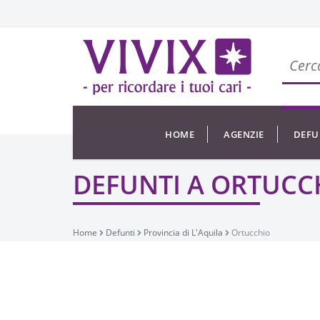
HOME
AGENZIE
DEFU
DEFUNTI A ORTUCC
Home
Defunti
Provincia di L'Aquila
Ortucchio