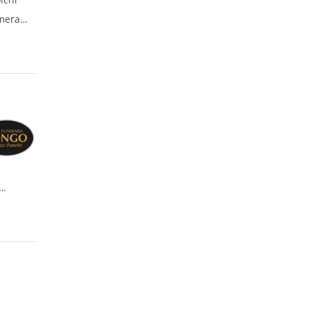
amera
el
15.30
ranno
0. I