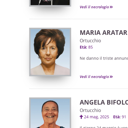
Vedi il necrologio
MARIA ARATARI
Ortucchio
Età:
85
Ne danno il triste annuncio
Vedi il necrologio
ANGELA BIFOLC
Ortucchio
24 mag, 2025
Età:
91
Il giorno 24 maggio è venu