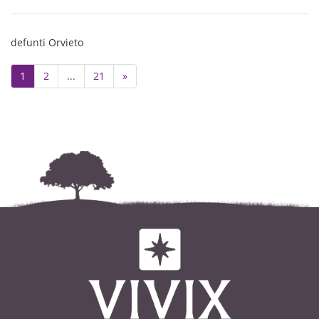
defunti Orvieto
Next
1
2
...
21
»