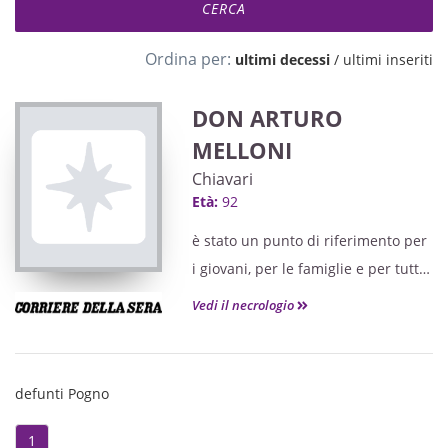
Ordina per:
ultimi decessi
/
ultimi inseriti
DON ARTURO
MELLONI
Chiavari
Età:
92
è stato un punto di riferimento per
i giovani, per le famiglie e per tutta
la comunità di Crusinallo e verrà
Vedi il necrologio
certamente ricordato con affetto
defunti Pogno
1