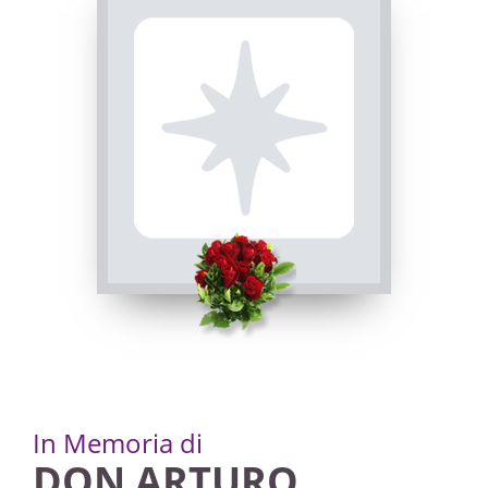
Novara, nel 1962.I primi mesi di sacerdozio li ha
vissuti ad Alpino di Gignese, mentre nel 1962 è
stato prescelto come vicario parrocchiale di
Domodossola, dove è rimasto fino al 1969,
quando ha assunto l'incarico di animatore del
Seminario minore di Arona. In seguito, è stato
parroco a Pogno e Prero, poi a Crusinallo, fino al
2014. «Don Arturo — ha detto il sindaco di
Omegna Daniele Berio —, è stato un punto di
riferimento per i giovani, per le famiglie e per
tutta la comunità di Crusinallo e verrà
certamente ricordato con affetto».
In Memoria di
DON ARTURO