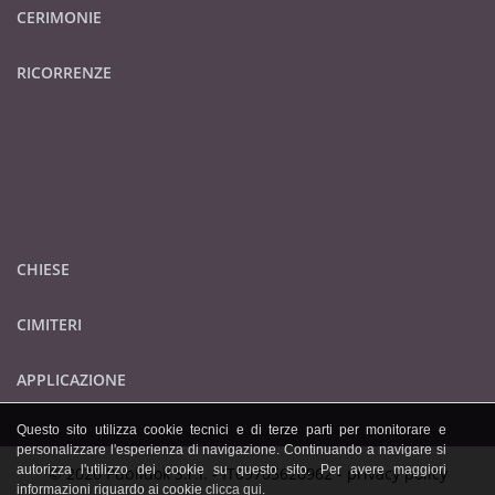
CERIMONIE
RICORRENZE
CHIESE
CIMITERI
APPLICAZIONE
Questo sito utilizza cookie tecnici e di terze parti per monitorare e
personalizzare l'esperienza di navigazione. Continuando a navigare si
autorizza l'utilizzo dei cookie su questo sito. Per avere maggiori
© 2026 Publidok S.r.l. - IT09705620962 -
privacy policy
informazioni riguardo ai cookie
clicca qui
.