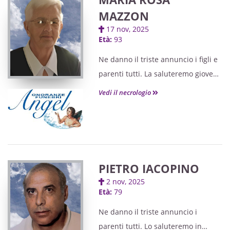
salutare il caro Giovanni dalle ore
MAZZON
10. Si ringraziano quanti vorranno
17 nov, 2025
onorarlo.
Età:
93
Ne danno il triste annuncio i figli e
parenti tutti. La saluteremo giovedì
20 novembre, alle ore 10.30, nella
Vedi il necrologio
Sala Espositiva dell'ospedale di
Monfalcone, ove sarà possibile
salutare la cara Maria dalle ore
9.30. Seguirà cremazione. Si
ringraziano quanti vorranno
PIETRO IACOPINO
onorarla.
2 nov, 2025
Età:
79
Ne danno il triste annuncio i
parenti tutti. Lo saluteremo in