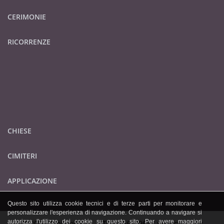
CERIMONIE
RICORRENZE
CHIESE
CIMITERI
APPLICAZIONE
Questo sito utilizza cookie tecnici e di terze parti per monitorare e
personalizzare l'esperienza di navigazione. Continuando a navigare si
autorizza l'utilizzo dei cookie su questo sito. Per avere maggiori
© 2026 Publidok S.r.l. - IT09705620962 -
privacy policy