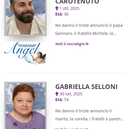
CAROTENUTO
1 ott, 2025
Età:
36
Ne danno il triste annuncio il papà
Gennaro, il fratello Michele, la
cognata Federica, parenti e amici
Vedi il necrologio
tutti. I funerali avranno luogo
martedì 7 ottobre, alle ore 10, nella
chiesa parrocchiale di San Rocco,
partendo dalla Sala Espositiva
dell'ospedale di Monfalcone, ove
GABRIELLA SELLONI
sarà possibile salutare il caro
30 set, 2025
Alberto dalle ore 8.30. Seguirà
Età:
74
cremazione. Si ringraziano quanti
Ne danno il triste annuncio il
vorranno onorarlo.
marito, la sorella, i fratelli e parenti
tutti. I funerali avranno luogo