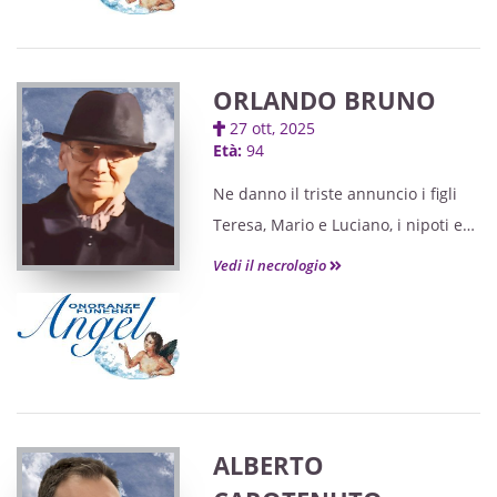
ORLANDO BRUNO
27 ott, 2025
Età:
94
Ne danno il triste annuncio i figli
Teresa, Mario e Luciano, i nipoti e
parenti tutti. Lo saluteremo martedì
Vedi il necrologio
4 novembre, alle ore 10.30, nella
Sala Espositiva dell'ospedale di
Monfalcone, ove sarà possibile
andarlo a trovare dalle 8.30.
Seguirà cremazione. Si ringraziano
quanti vorranno onorarne la cara
ALBERTO
memoria.