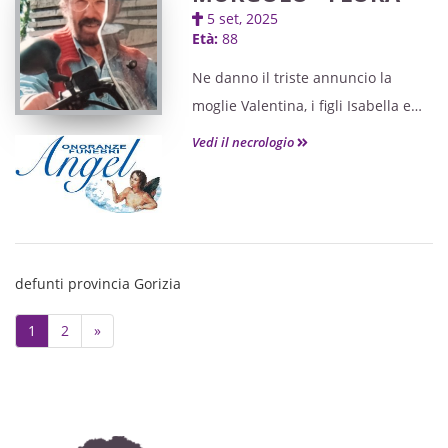
5 set, 2025
Età:
88
Ne danno il triste annuncio la
moglie Valentina, i figli Isabella e
Willy e parenti tutti. Lo saluteremo
Vedi il necrologio
venerdì 12 settembre, alle ore
10.30, nella Sala Espositiva
dell'ospedale di Monfalcone, dove
sarà possibile salutarlo dalle ore
8.30. Seguirà cremazione. Si
defunti provincia Gorizia
ringraziano quanti vorranno
Next
onorarne la cara memoria.
1
2
»