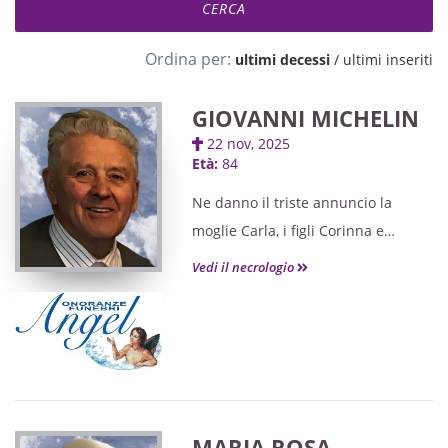
Ordina per:
ultimi decessi
/
ultimi inseriti
GIOVANNI MICHELIN
22 nov, 2025
Età:
84
Ne danno il triste annuncio la
moglie Carla, i figli Corinna e
Riccardo, i nipoti Giulio e Ginevra
Vedi il necrologio
ed i parenti tutti. I funerali avranno
luogo mercoledì 26 novembre, alle
ore 12, nella chiesa Parrocchiale di
Begliano, partendo dalla Sala
Espositiva dell'ospedale di
Monfalcone, ove sarà possibile
MARIA ROSA