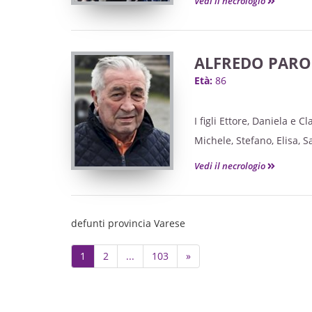
Vedi il necrologio
ALFREDO PAR
Età:
86
I figli Ettore, Daniela e C
Michele, Stefano, Elisa, Sa
annunciano la scomparsa
Vedi il necrologio
defunti provincia Varese
Next
1
2
...
103
»