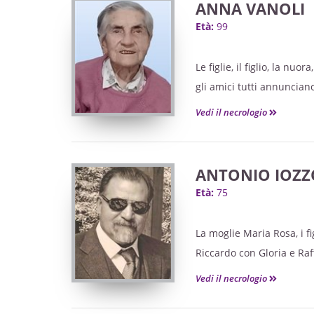
ANNA VANOLI
Età:
99
Le figlie, il figlio, la nu
gli amici tutti annuncian
Vedi il necrologio
ANTONIO IOZZ
Età:
75
La moglie Maria Rosa, i f
Riccardo con Gloria e Raff
Gabriele, Alessandro, Virg
Vedi il necrologio
e gli amici tutti annunci