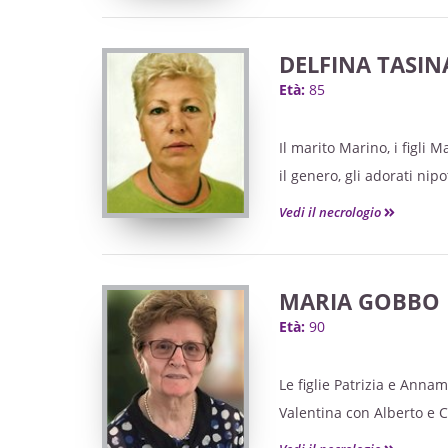
DELFINA TASI
Età:
85
Il marito Marino, i figli 
il genero, gli adorati nipo
e gli amici tutti annunci
Vedi il necrologio
MARIA GOBBO
Età:
90
Le figlie Patrizia e Annam
Valentina con Alberto e C
i parenti e gli amici tut