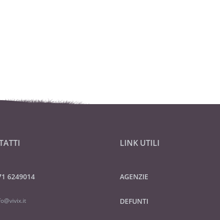
TATTI
LINK UTILI
71 6249014
AGENZIE
fo@vivix.it
DEFUNTI