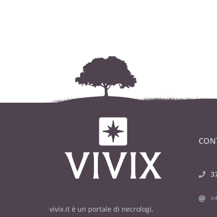
CON
3
in
vivix.it è un portale di necrologi,