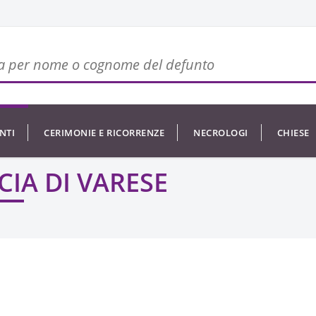
NTI
CERIMONIE E RICORRENZE
NECROLOGI
CHIESE
CIA DI VARESE