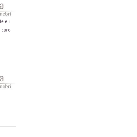
le e i
o caro