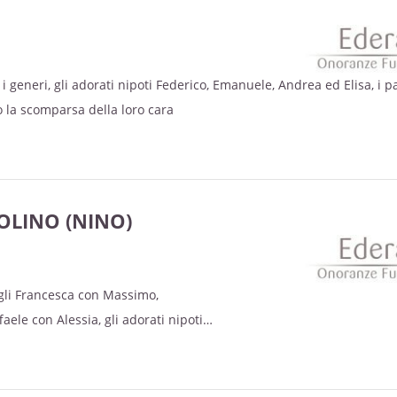
ora, i generi, gli adorati nipoti Federico, Emanuele, Andrea ed Elisa, i p
o la scomparsa della loro cara
OLINO (NINO)
igli Francesca con Massimo,
aele con Alessia, gli adorati nipoti
inia, Linda e Filippo, i parenti
ano la scomparsa del loro caro