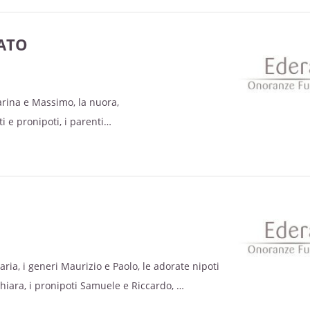
NATO
Marina e Massimo, la nuora,
ti e pronipoti, i parenti
ano la scomparsa della loro cara
aria, i generi Maurizio e Paolo, le adorate nipoti
hiara, i pronipoti Samuele e Riccardo,
ti annunciano la scomparsa della loro cara