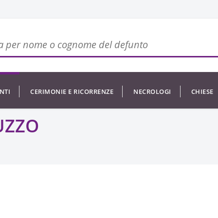
NTI
CERIMONIE E RICORRENZE
NECROLOGI
CHIESE
UZZO