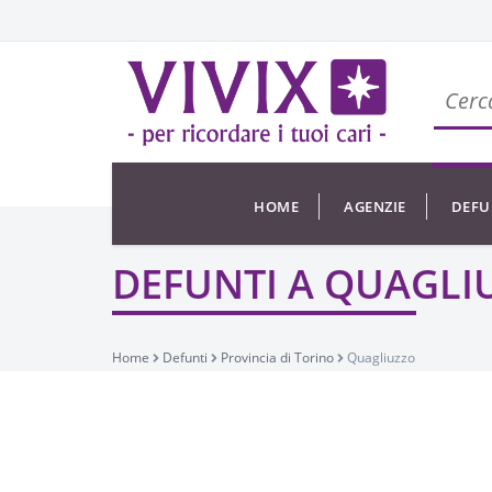
HOME
AGENZIE
DEFU
DEFUNTI A QUAGLI
Home
Defunti
Provincia di Torino
Quagliuzzo