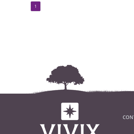
1
CON