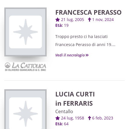
le sorelle ANNA, DOMENICA e
GIACOMINA,
FRANCESCA PERASSO
i nipoti, i cugini e parenti tutti.
21 lug, 2005
1 nov, 2024
Età:
19
Troppo presto ci ha lasciati
Francesca Perasso di anni 19.
L'annunciano con dolore: la
Vedi il necrologio
mamma GIOVANNA, il papà PAOLO,
i nonni, zii, zie, cugini e parenti
tutti.
I funerali avranno luogo SABATO 2
LUCIA CURTI
NOVEMBRE alle ore 16 nella Chiesa
Parrocchiale di SALMOUR, partendo
in FERRARIS
dall'Ospedale Hospice di Busca alle
Centallo
ore 15.
24 lug, 1958
6 feb, 2023
Età:
64
Il S. Rosario verrà recitato VENERDI'