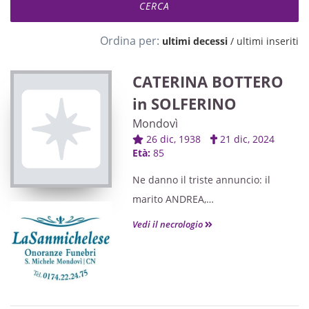
Ordina per:
ultimi decessi
/
ultimi inseriti
CATERINA BOTTERO
in SOLFERINO
Mondovì
26 dic, 1938
21 dic, 2024
Età:
85
Ne danno il triste annuncio: il
marito ANDREA,
le figlie MARIANGELA,
Vedi il necrologio
MARINA con il marito ALDO,
la nipote GIADA con il marito
STEFANO e le figlie MARISOL,
CARINA e AFRODITE,