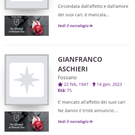
alle ore 20,30 nella chiesa di
Circondata dall’affetto e dall’amore
Salmour.
dei suoi cari, è mancata
Le S. Messe verranno celebrate
Lo annunciano con profondo
Vedi il necrologio
nella Chiesa di Salmour.
dolore:
SETTIMA: SABATO 9 Novembre ore
il marito WALTER, i figli GIULIA,
17
FABRIZIO con VALENTINA ed il
TREGESIMA: SABATO 30 novembre
piccolo TOMMASO,
GIANFRANCO
ore 17.
i fratelli ROBERTO con GRAZIA,
ASCHIERI
GIANFRANCO con TINA, la sorella
Fossano
GRAZIELLA,
22 feb, 1947
14 gen, 2023
Età:
75
i nipoti ANDREA, MAURIZIO,
CRISTINA, MICHELA, ELEONORA e
E’ mancato all’affetto dei suoi cari
FRANCESCO,
Ne danno il triste annuncio:
la cognata TIZIANA ed i parenti
i figli PAOLO con ELENA, GIORGIO,
Vedi il necrologio
tutti.
le adorate nipoti EMMA, MIRIAM e