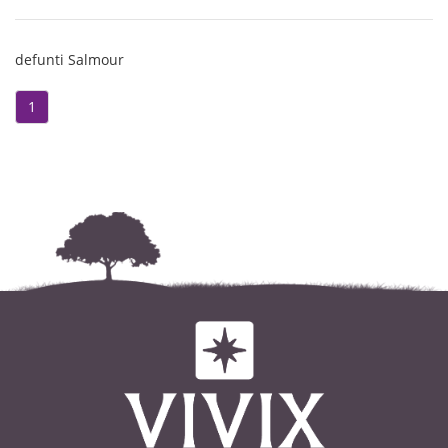
ADELE,
I funerali avranno luogo
i nipoti ENRICA, LAURA e DAVIDE
MERCOLEDÌ 8 FEBBRAIO alle ore
con le rispettive famiglie
defunti Salmour
15.00
ed i parenti tutti.
nella Chiesa Parrocchiale
1
I funerali, partendo dall’abitazione
CENTALLO,
in Fossano, via Foro Boario 8
partendo dall’ abitazione in Via
avranno luogo LUNEDÌ 16 GENNAIO
Roata Chiusani n° 11 in Centallo.
alle ore 14.30
nella Chiesa Parrocchiale di
ROSARIO: Martedì 7 Febbraio alle
SANT’ANTONIO ABATE - Fossano.
ore 19.00 in Parrocchia a Centallo;
Seguirà la Tumulazione presso il
SETTIMA: Martedì 14 Febbraio alle
Cimitero di Fossano.
ore 18.00 in Parrocchia a Centallo;
ROSARIO: Domenica 15 Gennaio
TRIGESIMA: Venerdì 10 Marzo alle
alle ore 19 nella Parr. di
ore 18.00 in Parrocchia a Centallo;
Sant’Antonio Abate;
SI DISPENSA DALLE VISITE