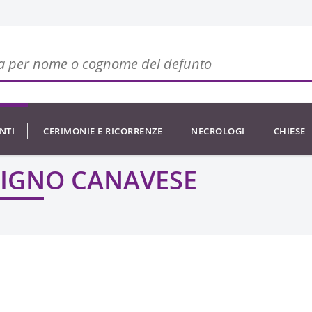
NTI
CERIMONIE E RICORRENZE
NECROLOGI
CHIESE
NIGNO CANAVESE