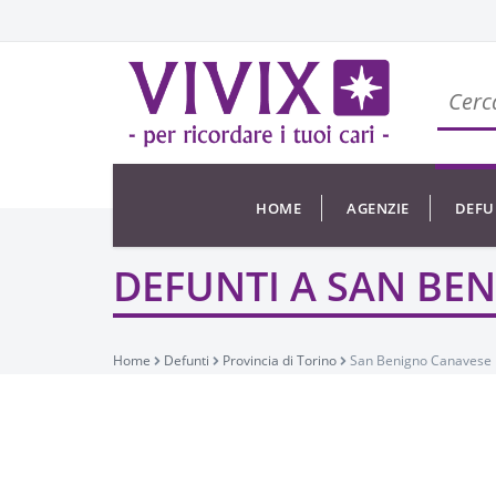
HOME
AGENZIE
DEFU
DEFUNTI A SAN BE
Home
Defunti
Provincia di Torino
San Benigno Canavese