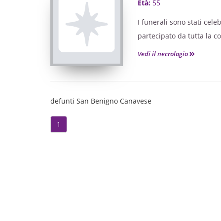
Età:
55
I funerali sono stati cel
partecipato da tutta la c
Vedi il necrologio
defunti San Benigno Canavese
1