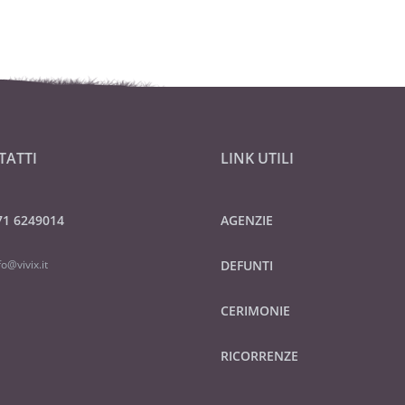
TATTI
LINK UTILI
71 6249014
AGENZIE
fo@vivix.it
DEFUNTI
CERIMONIE
RICORRENZE