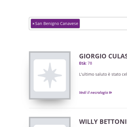
×
San Benigno Canavese
GIORGIO CULA
Età:
78
L'ultimo saluto è stato ce
Vedi il necrologio
WILLY BETTONI