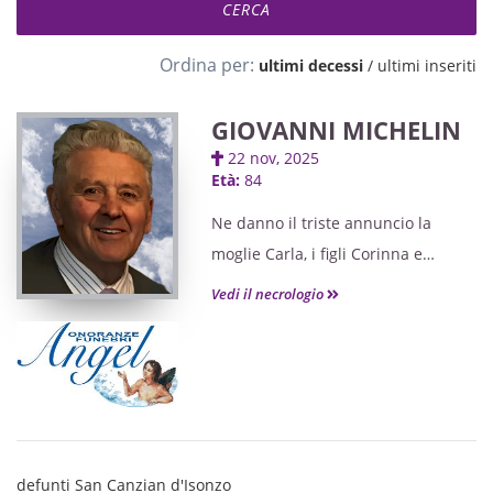
Ordina per:
ultimi decessi
/
ultimi inseriti
GIOVANNI MICHELIN
22 nov, 2025
Età:
84
Ne danno il triste annuncio la
moglie Carla, i figli Corinna e
Riccardo, i nipoti Giulio e Ginevra
Vedi il necrologio
ed i parenti tutti. I funerali avranno
luogo mercoledì 26 novembre, alle
ore 12, nella chiesa Parrocchiale di
Begliano, partendo dalla Sala
Espositiva dell'ospedale di
Monfalcone, ove sarà possibile
defunti San Canzian d'Isonzo