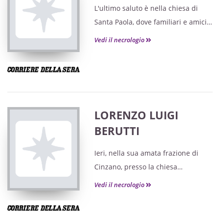
L'ultimo saluto è nella chiesa di
Santa Paola, dove familiari e amici
si sono riuniti per un affettuoso
Vedi il necrologio
abbraccio.
LORENZO LUIGI
BERUTTI
Ieri, nella sua amata frazione di
Cinzano, presso la chiesa
parrocchiale di Santa Paola a Santa
Vedi il necrologio
Vittoria d'Alba, è stato dato l'ultimo
affettuoso saluto.