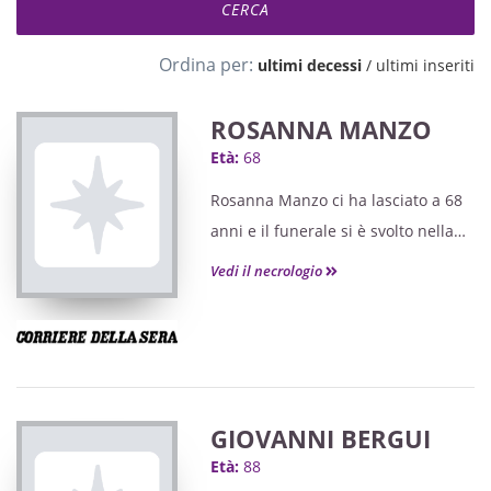
Ordina per:
ultimi decessi
/
ultimi inseriti
ROSANNA MANZO
Età:
68
Rosanna Manzo ci ha lasciato a 68
anni e il funerale si è svolto nella
chiesa di Santa Paola, nella frazione
Vedi il necrologio
Cinzano di Santa Vittoria d'Alba, un
momento per onorare una donna
che ha sempre saputo donare
calore e amore.
GIOVANNI BERGUI
Età:
88