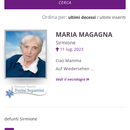
Ordina per:
ultimi decessi
/
ultimi inseriti
MARIA MAGAGNA
Sirmione
11 lug, 2023
Ciao Mamma
Auf Wiedersehen
Vedi il necrologio
Il funerale avrà luogo giovedì 20
luglio alle ore 9.30 nella chiesa di
San Francesco di Colombare
(Sirmione), partendo dalla casa
funeraria Athesis di Legnago.
defunti Sirmione