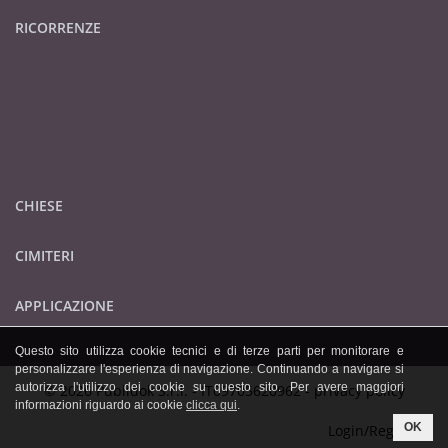
RICORRENZE
CHIESE
CIMITERI
APPLICAZIONE
Questo sito utilizza cookie tecnici e di terze parti per monitorare e
personalizzare l'esperienza di navigazione. Continuando a navigare si
autorizza l'utilizzo dei cookie su questo sito. Per avere maggiori
© 2026 Publidok S.r.l. - IT09705620962 -
privacy policy
informazioni riguardo ai cookie
clicca qui
.
OK
Login/Registrati