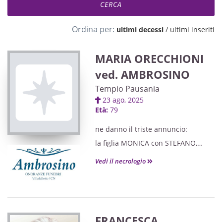
Ordina per:
ultimi decessi
/
ultimi inseriti
MARIA ORECCHIONI
ved. AMBROSINO
Tempio Pausania
23 ago, 2025
Età:
79
ne danno il triste annuncio:
la figlia MONICA con STEFANO,
il fratello, cognati e cognate, nipoti
Vedi il necrologio
e parenti tutti.
FRANCESCA