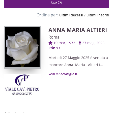
Ordina per:
ultimi decessi
/
ultimi inseriti
ANNA MARIA ALTIERI
Roma
10 mar, 1932
27 mag, 2025
Età:
93
Martedì 27 Maggio 2025 è venuta a
mancare Anna Maria Altieri I
funerali avranno luogo Giovedì 29
Vedi il necrologio
Maggio alle ore 11 presso la
Parrocchia SS.Cuori di Gesù e Maria
in Via Magliano Sabina