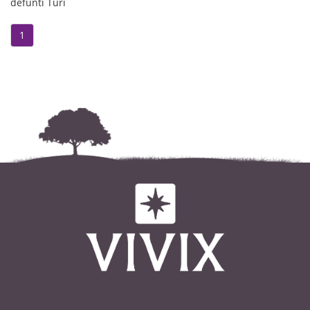
defunti Turi
1