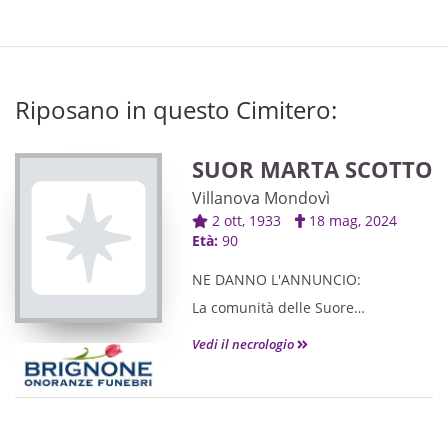
Riposano in questo Cimitero:
SUOR MARTA SCOTTO
Villanova Mondovì
2 ott, 1933
18 mag, 2024
Età:
90
NE DANNO L'ANNUNCIO:
La comunità delle Suore
Missionarie della Passione di
Vedi il necrologio
N.S.G.C.
il fratello le sorelle la cognata nipoti
e parenti tutti