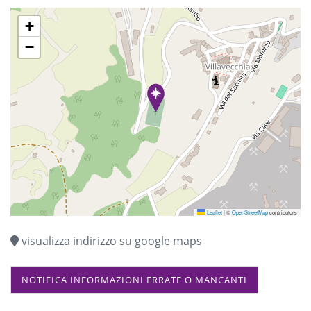
+
−
Leaflet
|
©
OpenStreetMap
contributors
visualizza indirizzo su google maps
NOTIFICA INFORMAZIONI ERRATE O MANCANTI