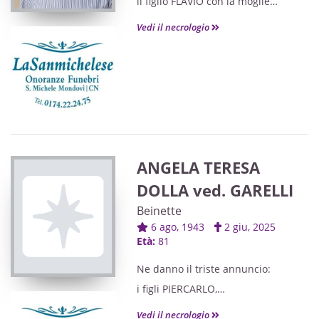
il figlio FLAVIO con la moglie
OXANA,
Vedi il necrologio
i nipoti CRISTINA con il papà
VALTER,
ALESSANDRO, VERONICA, PATRIZIA
e FEDERICA,
le pronipoti PATRIZIA e
ALESSANDRA
e parenti tutti.
ANGELA TERESA
DOLLA ved. GARELLI
Beinette
6 ago, 1943
2 giu, 2025
Età:
81
Ne danno il triste annuncio:
i figli PIERCARLO,
MASSIMO con EMANUELA,
Vedi il necrologio