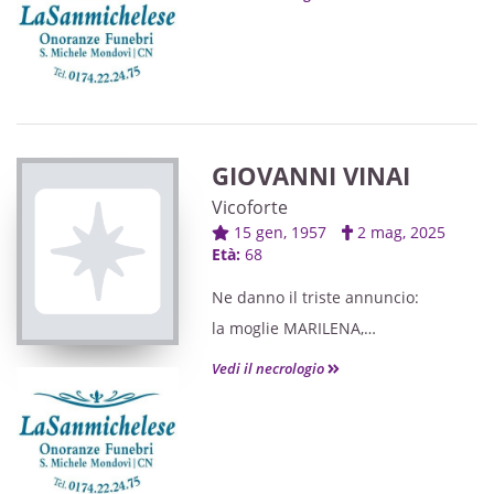
i cognati, i nipoti, i cugini e parenti
tutti.
GIOVANNI VINAI
Vicoforte
15 gen, 1957
2 mag, 2025
Età:
68
Ne danno il triste annuncio:
la moglie MARILENA,
le figlie ELISA con MANUELE e i
Vedi il necrologio
piccoli VITTORIA e LEONARDO
che tanto amava,
SERENA con FABRIZIO,
il fratello GIORGIO, la sorella EMMA,