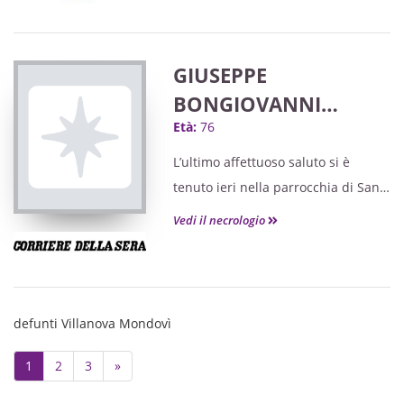
i cognati MARINA e MAURO,
l'affezionato nipote SAMUELE,
i cugini e parenti tutti.
GIUSEPPE
BONGIOVANNI
Età:
76
"MULINÈ"
L’ultimo affettuoso saluto si è
tenuto ieri nella parrocchia di San
Grato a Villanova di Mondovì
Vedi il necrologio
defunti Villanova Mondovì
Next
1
2
3
»