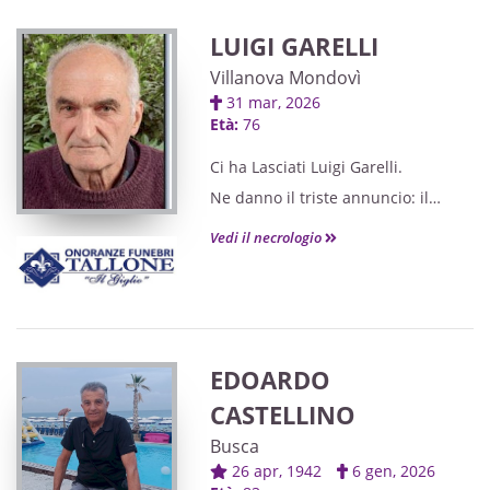
LUIGI GARELLI
Villanova Mondovì
31 mar, 2026
Età:
76
Ci ha Lasciati Luigi Garelli.
Ne danno il triste annuncio: il
fratello Giuseppe, la cognata Elena,
Vedi il necrologio
i nipoti Riccardo e Sara con le
rispettive famiglie.
Le Esequie provenienti
dall'Ospedale Regina Montis
EDOARDO
Regalis di Mondovì avranno luogo
CASTELLINO
Mercoledì 1 Aprile alle ore 15.00
nella Parrocchia di Santa Caterina
Busca
26 apr, 1942
6 gen, 2026
di Villavecchia di Villanova Mondovì