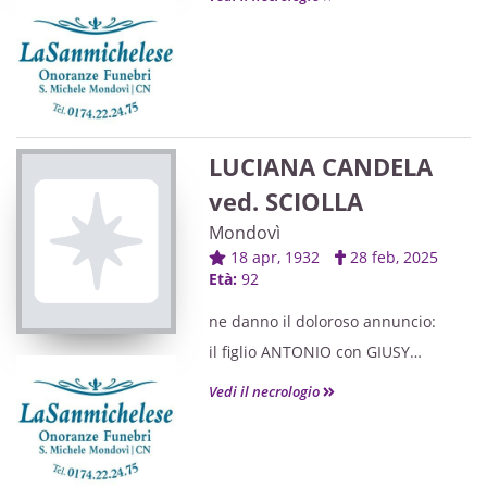
il fratello NICOLO',
i nonni, gli zii, parenti ed amici
tutti.
LUCIANA CANDELA
ved. SCIOLLA
Mondovì
18 apr, 1932
28 feb, 2025
Età:
92
ne danno il doloroso annuncio:
il figlio ANTONIO con GIUSY
e parenti tutti.
Vedi il necrologio