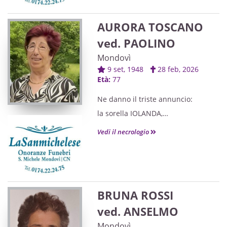
AURORA TOSCANO
ved. PAOLINO
Mondovì
9 set, 1948
28 feb, 2026
Età:
77
Ne danno il triste annuncio:
la sorella IOLANDA,
la nipote MATILDE con MAURO,
Vedi il necrologio
gli adorati pronipoti SOFIA, MATTEO
e FABIO,
le sorelle, il cognato, i nipoti, i
cugini e parenti tutti.
BRUNA ROSSI
ved. ANSELMO
Mondovì