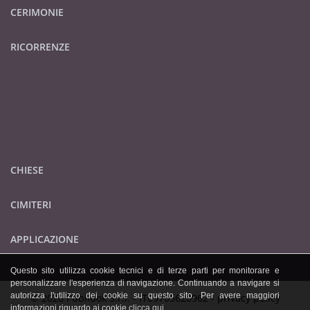
CERIMONIE
RICORRENZE
CHIESE
CIMITERI
APPLICAZIONE
Questo sito utilizza cookie tecnici e di terze parti per monitorare e
personalizzare l'esperienza di navigazione. Continuando a navigare si
autorizza l'utilizzo dei cookie su questo sito. Per avere maggiori
© 2026 Publidok S.r.l. - IT09705620962 -
privacy policy
informazioni riguardo ai cookie
clicca qui
.