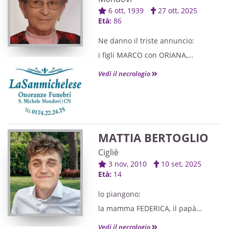
6 ott, 1939
27 ott, 2025
Età:
86
Ne danno il triste annuncio:
i figli MARCO con ORIANA,
MAURO con ROBERTA,
Vedi il necrologio
gli adorati nipoti MIRCO con
ROBERTA, FLAVIO con SARA,
ALESSIO, MATTEO, AMBRA, AURORA
con DAVIDE e MARTA,
MATTIA BERTOGLIO
le pronipoti GINEVRA, SELENE e
Cigliè
NIKE,
3 nov, 2010
10 set, 2025
il fratello RENZO, la cognata, i
Età:
14
nipoti, i cugini e parenti tutti.
lo piangono:
la mamma FEDERICA, il papà
MARCO,
Vedi il necrologio