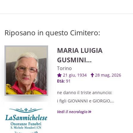
Riposano in questo Cimitero:
MARIA LUIGIA
GUSMINI
ved. BOASSO
Torino
21 giu, 1934
28 mag, 2026
Età:
91
ne danno il triste annuncio:
i figli GIOVANNI e GIORGIO,
le nuore MARIA TERESA e RENATA,
Vedi il necrologio
il suo adorato nipote LUCA.