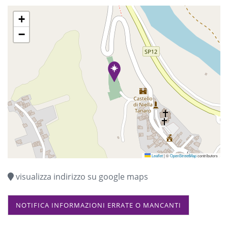
+
−
Leaflet
|
©
OpenStreetMap
contributors
visualizza indirizzo su google maps
NOTIFICA INFORMAZIONI ERRATE O MANCANTI