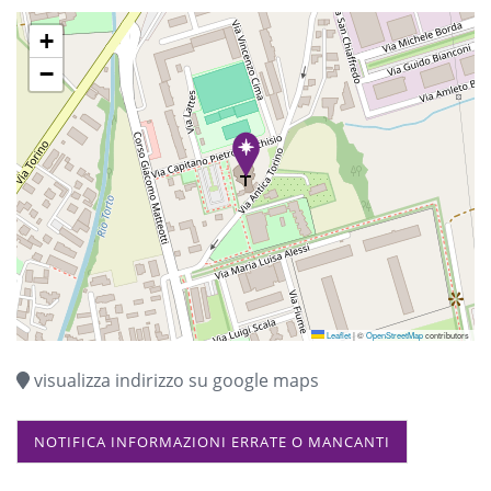
AUSILIATRICE
+
−
Leaflet
|
©
OpenStreetMap
contributors
visualizza indirizzo su google maps
NOTIFICA INFORMAZIONI ERRATE O MANCANTI