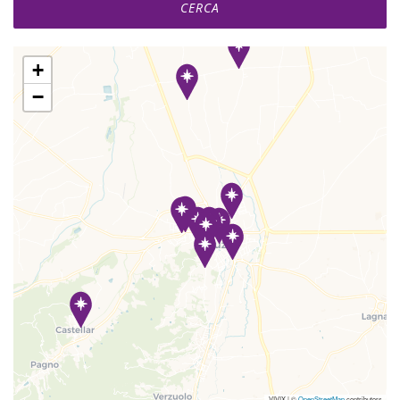
+
−
VIVIX
|
©
OpenStreetMap
contributors