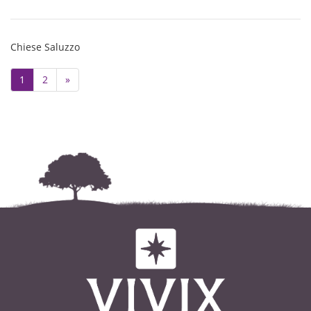
Chiese Saluzzo
Next
1
2
»