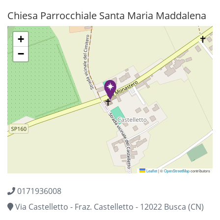
BUSCA - SANTA MARIA MADDALENA
Chiesa Parrocchiale Santa Maria Maddalena
+
−
Leaflet
|
©
OpenStreetMap
contributors
0171936008
Via Castelletto - Fraz. Castelletto - 12022 Busca (CN)