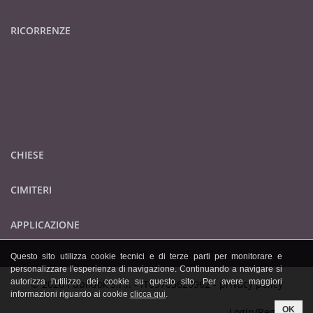
RICORRENZE
CHIESE
CIMITERI
APPLICAZIONE
Questo sito utilizza cookie tecnici e di terze parti per monitorare e
personalizzare l'esperienza di navigazione. Continuando a navigare si
autorizza l'utilizzo dei cookie su questo sito. Per avere maggiori
© 2026 Publidok S.r.l. - IT09705620962 -
privacy policy
informazioni riguardo ai cookie
clicca qui
.
OK
Login/Registrati