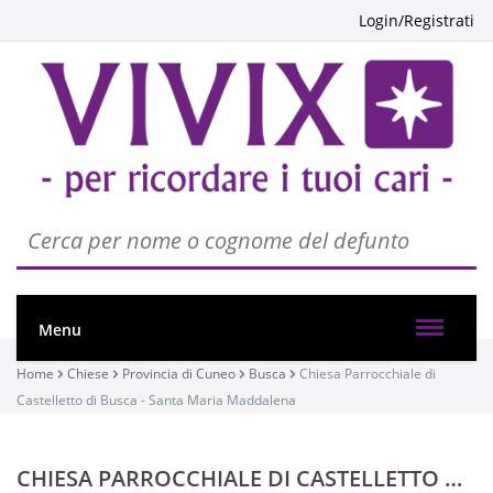
Login/Registrati
Menu
Home
Chiese
Provincia di Cuneo
Busca
Chiesa Parrocchiale di
Castelletto di Busca - Santa Maria Maddalena
CHIESA PARROCCHIALE DI CASTELLETTO DI