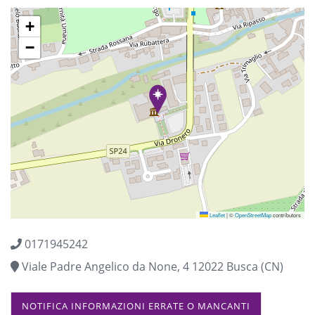
+
−
Leaflet
|
©
OpenStreetMap
contributors
0171945242
Viale Padre Angelico da None, 4 12022 Busca (CN)
NOTIFICA INFORMAZIONI ERRATE O MANCANTI