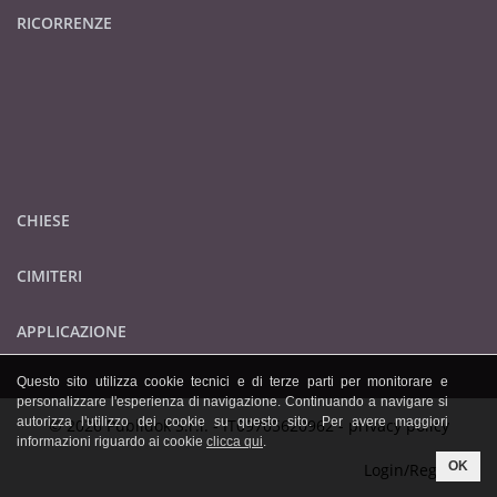
RICORRENZE
CHIESE
CIMITERI
APPLICAZIONE
Questo sito utilizza cookie tecnici e di terze parti per monitorare e
personalizzare l'esperienza di navigazione. Continuando a navigare si
autorizza l'utilizzo dei cookie su questo sito. Per avere maggiori
© 2026 Publidok S.r.l. - IT09705620962 -
privacy policy
informazioni riguardo ai cookie
clicca qui
.
OK
Login/Registrati