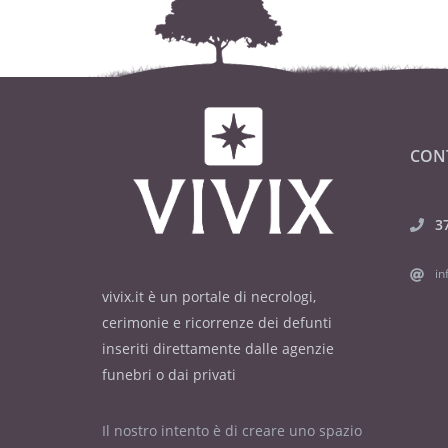
CON
3
in
vivix.it è un portale di necrologi,
cerimonie e ricorrenze dei defunti
inseriti direttamente dalle agenzie
funebri o dai privati
Il nostro intento è di creare uno spazio