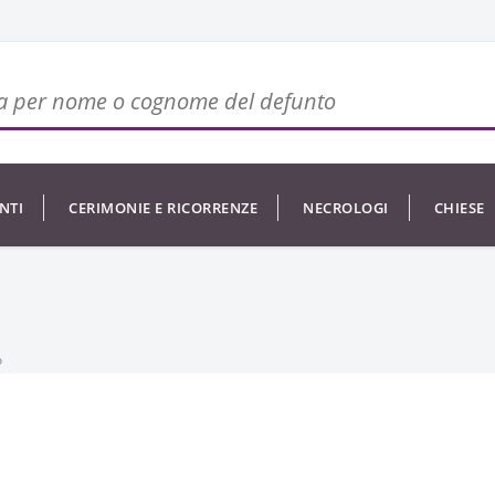
NTI
CERIMONIE E RICORRENZE
NECROLOGI
CHIESE
o