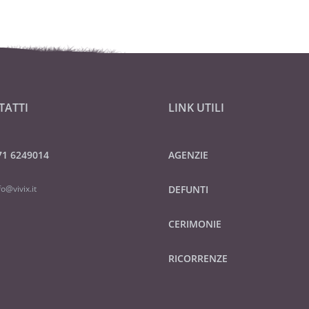
TATTI
LINK UTILI
71 6249014
AGENZIE
fo@vivix.it
DEFUNTI
CERIMONIE
RICORRENZE