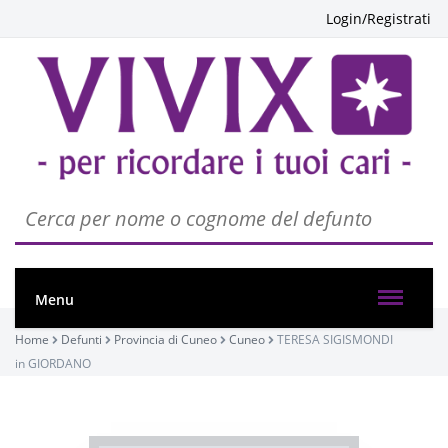
Login/Registrati
Menu
Home
Defunti
Provincia di Cuneo
Cuneo
TERESA SIGISMONDI
in GIORDANO
PASSATE:
2° ANNIVERSARIO
Cuneo, Chiesa Parrocchiale di Passatore - San