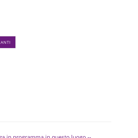
CANTI
za in programma in questo luogo --