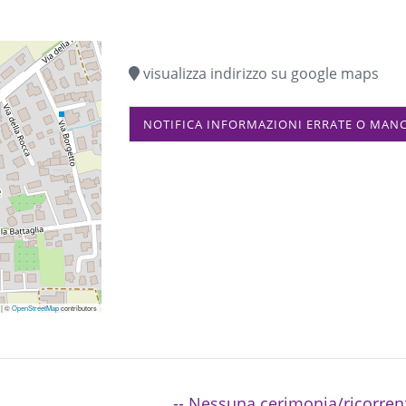
visualizza indirizzo su google maps
NOTIFICA INFORMAZIONI ERRATE O MAN
|
©
OpenStreetMap
contributors
-- Nessuna cerimonia/ricorren