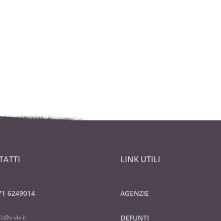
TATTI
LINK UTILI
71 6249014
AGENZIE
fo@vivix.it
DEFUNTI