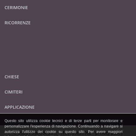
CERIMONIE
RICORRENZE
CHIESE
CIMITERI
APPLICAZIONE
Questo sito utilizza cookie tecnici e di terze parti per monitorare e
personalizzare l'esperienza di navigazione. Continuando a navigare si
autorizza l'utilizzo dei cookie su questo sito. Per avere maggiori
© 2026 Publidok S.r.l. - IT09705620962 -
privacy policy