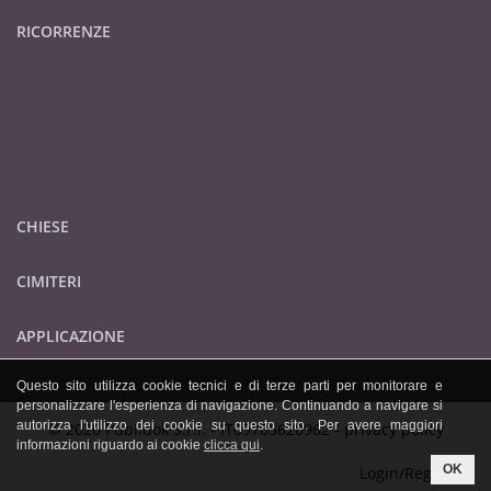
RICORRENZE
CHIESE
CIMITERI
APPLICAZIONE
Questo sito utilizza cookie tecnici e di terze parti per monitorare e
personalizzare l'esperienza di navigazione. Continuando a navigare si
autorizza l'utilizzo dei cookie su questo sito. Per avere maggiori
© 2026 Publidok S.r.l. - IT09705620962 -
privacy policy
informazioni riguardo ai cookie
clicca qui
.
OK
Login/Registrati