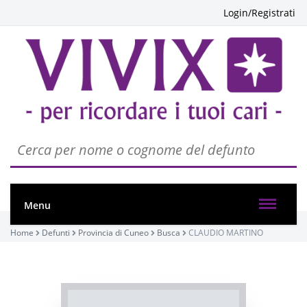
Login/Registrati
PASSATE:
FUNERALE
Busca, Chiesa parrocchiale di Busca - Maria Vergine
Menu
Assunta
24/01/2023 14:30
Home
Defunti
Provincia di Cuneo
Busca
CLAUDIO MARTINO
Visibile a tutti gli utenti
ROSARIO
INVIA CONDOGLIANZE
Busca, Chiesa parrocchiale di Busca - Maria Vergine
Assunta