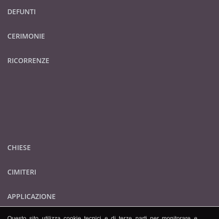
DEFUNTI
CERIMONIE
RICORRENZE
CHIESE
CIMITERI
APPLICAZIONE
Questo sito utilizza cookie tecnici e di terze parti per monitorare e