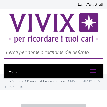
Login/Registrati
Menu
PASSATE:
Home
Defunti
Provincia di Cuneo
Bernezzo
MARGHERITA PAROLA
TRIGESIMA
in BRONDELLO
Bernezzo, Chiesa dei Santi Pietro e Paolo
26/01/2023 11:00