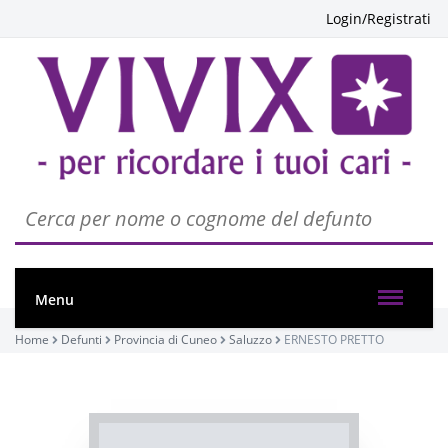
Login/Registrati
PASSATE:
Menu
7° ANNIVERSARIO
Home
Defunti
Provincia di Cuneo
Saluzzo
ERNESTO PRETTO
Saluzzo, Cattedrale di Santa Maria Assunta / Duomo
di Saluzzo
28/01/2023 09:30
Visibile a tutti gli utenti