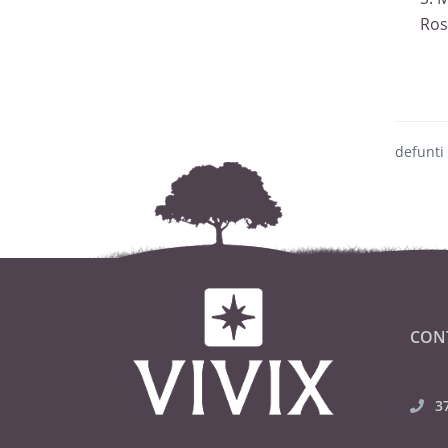
Ros
defunti
CON
3