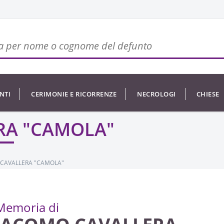
NTI
CERIMONIE E RICORRENZE
NECROLOGI
CHIESE
RA "CAMOLA"
CAVALLERA "CAMOLA"
Memoria di