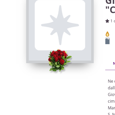
G
"
1 
Ne 
dal
Gio
cim
Mar
S. 