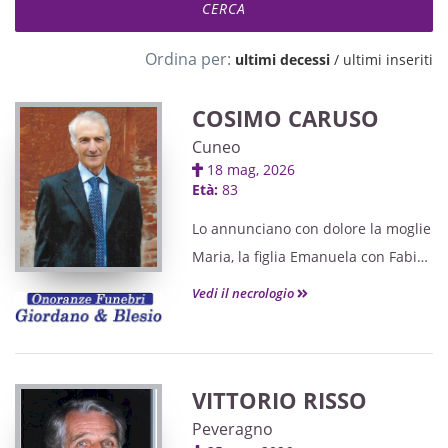
Ordina per:
ultimi decessi
/
ultimi inseriti
COSIMO CARUSO
Cuneo
18 mag, 2026
Età:
83
Lo annunciano con dolore la moglie
Maria, la figlia Emanuela con Fabio,
le adorate nipoti Eleonora ed Elisa,
Vedi il necrologio
le sorelle, i cognati e le cognate in
modo particolare Giuseppe,
Rosanna e Franco, i nipoti, i parenti
VITTORIO RISSO
tutti.
Peveragno