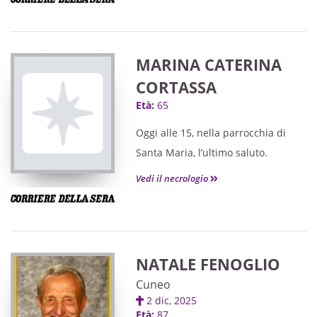
II S. Rosario sarà recitato Giovedì 26
Marzo alle ore 18.30 nella Casa di
Riposo "Villa Fiorita" in Peveragno.
MARINA CATERINA
CORTASSA
Età:
65
Oggi alle 15, nella parrocchia di
Santa Maria, l’ultimo saluto.
Vedi il necrologio
NATALE FENOGLIO
Cuneo
2 dic, 2025
Età:
87