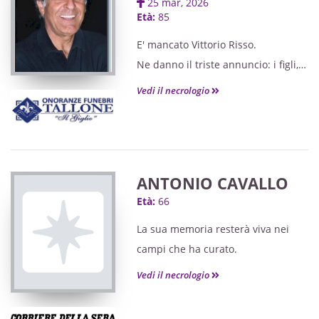
25 mar, 2026
Età:
85
E' mancato Vittorio Risso.
Ne danno il triste annuncio: i figli, i
nipoti unitamente ai familiari e
Vedi il necrologio
parenti tutti.
Le Esequie provenienti dalla Casa
di Riposo " Villa Fiorita" in via
Vecchia di Montefllonio 7 di
ANTONIO CAVALLO
Peveragno avranno luogo Venerdi
Età:
66
27 Marzo alle ore 15.00 nella
Parrocchia S. Nicolao di Vernante
La sua memoria resterà viva nei
con arrivo alla posa di San
campi che ha curato.
Sebastiano.
Vedi il necrologio
Indi seguirà la tumulazione nel
cimitero di Vernante.