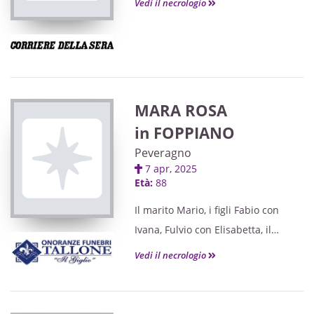
Vedi il necrologio
MARA ROSA
in FOPPIANO
Peveragno
7 apr, 2025
Età:
88
Il marito Mario, i figli Fabio con
Ivana, Fulvio con Elisabetta, il
fratello, unitamente ai famigliari
Vedi il necrologio
della cara Mara Rosa, commossi
per le dimostrazioni di stima e
conforto ricevute, ringraziano tutti