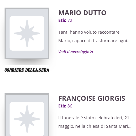
MARIO DUTTO
Età:
72
Tanti hanno voluto raccontare
Mario, capace di trasformare ogni
acquisto in un momento di
Vedi il necrologio
confidenza, di quella generosità
fatta di piccoli gesti e parole giuste
al momento giusto.
FRANÇOISE GIORGIS
Età:
86
Il funerale è stato celebrato ieri, 21
maggio, nella chiesa di Santa Maria
da Val a Peveragno.