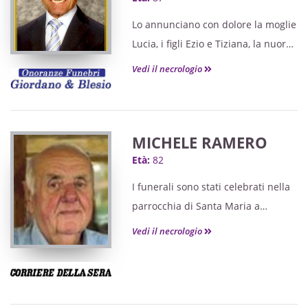
Lo annunciano con dolore la moglie
Lucia, i figli Ezio e Tiziana, la nuora
Flora, il genero Mauro, i nipoti
Vedi il necrologio
Nicole, Alex, Mattia, Alessandro,
Denise ed Emanuela, le sorelle, i
cognati, i nipoti e i parenti tutti.
MICHELE RAMERO
Età:
82
I funerali sono stati celebrati nella
parrocchia di Santa Maria a
Peveragno.
Vedi il necrologio