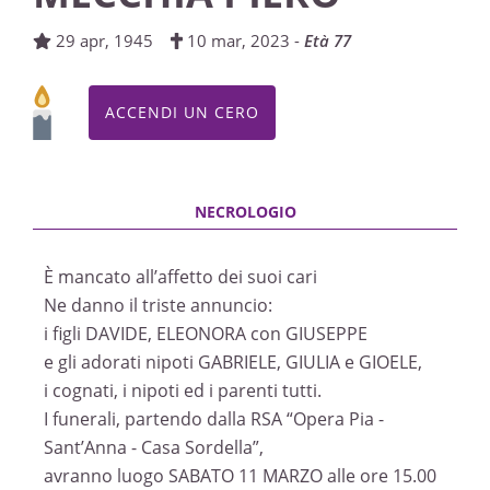
11/03/2023 15:00
29 apr, 1945
10 mar, 2023 -
Età 77
ROSARIO
Fossano, Parrocchia di Sant'Antonio Abate
ACCENDI UN CERO
10/03/2023 19:30
È mancato all’affetto dei suoi cari
Ne danno il triste annuncio:
i figli DAVIDE, ELEONORA con GIUSEPPE
e gli adorati nipoti GABRIELE, GIULIA e GIOELE,
i cognati, i nipoti ed i parenti tutti.
I funerali, partendo dalla RSA “Opera Pia -
Sant’Anna - Casa Sordella”,
avranno luogo SABATO 11 MARZO alle ore 15.00