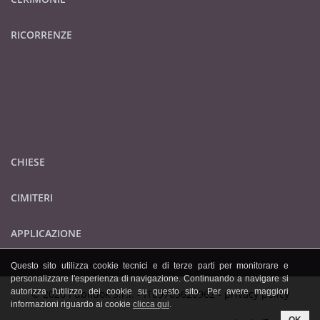
RICORRENZE
CHIESE
CIMITERI
APPLICAZIONE
Questo sito utilizza cookie tecnici e di terze parti per monitorare e
personalizzare l'esperienza di navigazione. Continuando a navigare si
autorizza l'utilizzo dei cookie su questo sito. Per avere maggiori
© 2026 Publidok S.r.l. - IT09705620962 -
privacy policy
informazioni riguardo ai cookie
clicca qui
.