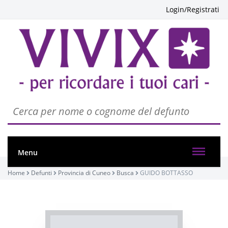
Login/Registrati
PASSATE:
FUNERALE
Busca, Chiesa parrocchiale di Busca - Maria Vergine
Menu
Assunta
08/04/2023 15:00
Home
Defunti
Provincia di Cuneo
Busca
GUIDO BOTTASSO
Visibile a tutti gli utenti
ROSARIO
INVIA CONDOGLIANZE
Busca, abitazione
07/04/2023 19:30