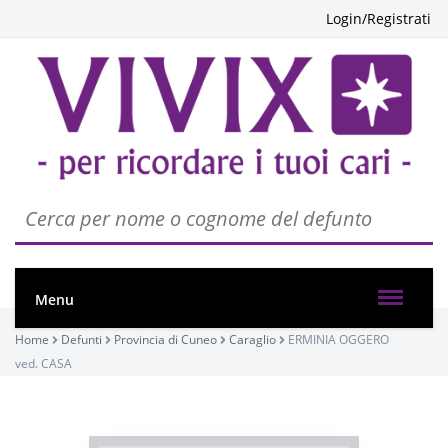
Login/Registrati
PASSATE:
Menu
Home
FUNERALE
Defunti
Provincia di Cuneo
Caraglio
ERMINIA OGGERO
ved. CASA
Caraglio, Chiesa di San Carlo / Parrocchia di Paschera
San Carlo
16/05/2023 10:00