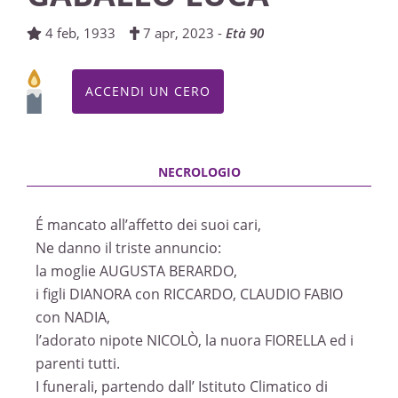
Giovanni Battista
4 feb, 1933
7 apr, 2023 -
Età 90
14/04/2023 18:00
FUNERALE
ACCENDI UN CERO
Centallo, Chiesa Parrocchiale di Centallo - San
Giovanni Battista
08/04/2023 16:00
ROSARIO
É mancato all’affetto dei suoi cari,
Centallo, Chiesa Parrocchiale di Centallo - San
Ne danno il triste annuncio:
Giovanni Battista
la moglie AUGUSTA BERARDO,
07/04/2023 19:30
i figli DIANORA con RICCARDO, CLAUDIO FABIO
con NADIA,
l’adorato nipote NICOLÒ, la nuora FIORELLA ed i
parenti tutti.
I funerali, partendo dall’ Istituto Climatico di