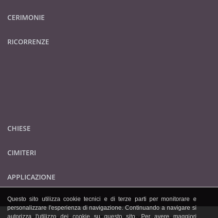
CERIMONIE
RICORRENZE
CHIESE
CIMITERI
APPLICAZIONE
Questo sito utilizza cookie tecnici e di terze parti per monitorare e
personalizzare l'esperienza di navigazione. Continuando a navigare si
autorizza l'utilizzo dei cookie su questo sito. Per avere maggiori