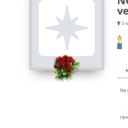
N
ve
3 s
Ne 
ripo