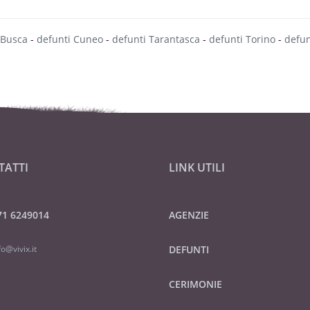
 Busca
-
defunti Cuneo
-
defunti Tarantasca
-
defunti Torino
-
defun
TATTI
LINK UTILI
71 6249014
AGENZIE
fo@vivix.it
DEFUNTI
CERIMONIE