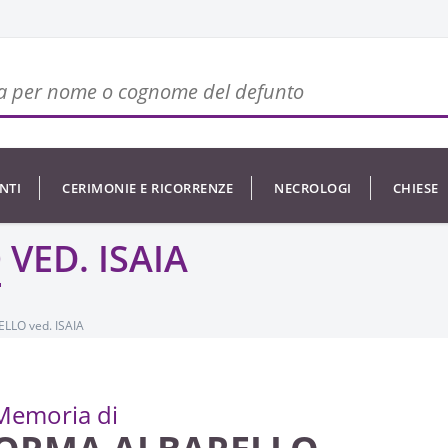
NTI
CERIMONIE E RICORRENZE
NECROLOGI
CHIESE
VED. ISAIA
LO ved. ISAIA
Memoria di