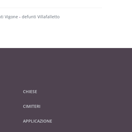
ti Vigone
-
defunti Villafalletto
CHIESE
CIMITERI
APPLICAZIONE