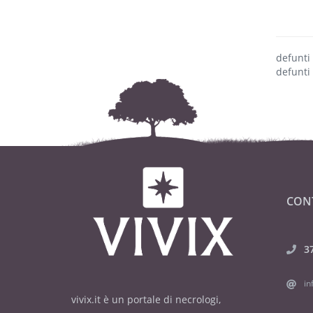
defunti
defunti 
CON
3
in
vivix.it è un portale di necrologi,