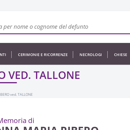
NTI
CERIMONIE E RICORRENZE
NECROLOGI
CHIESE
O VED. TALLONE
IBERO ved. TALLONE
Memoria di