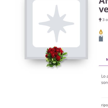
A
v
3 o
Lo a
sore
ripo