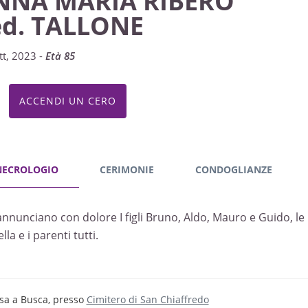
NNA MARIA RIBERO
ed. TALLONE
tt, 2023 -
Età 85
ACCENDI UN CERO
NECROLOGIO
CERIMONIE
CONDOGLIANZE
nnunciano con dolore I figli Bruno, Aldo, Mauro e Guido, le nuor
lla e i parenti tutti.
sa a Busca, presso
Cimitero di San Chiaffredo