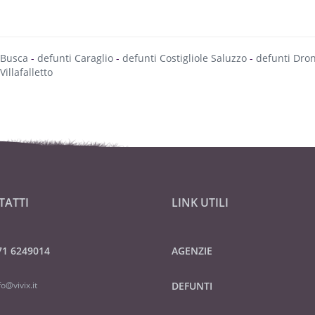
 Busca
-
defunti Caraglio
-
defunti Costigliole Saluzzo
-
defunti Dro
Villafalletto
TATTI
LINK UTILI
71 6249014
AGENZIE
fo@vivix.it
DEFUNTI