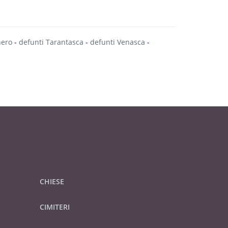
nero
-
defunti Tarantasca
-
defunti Venasca
-
CHIESE
CIMITERI