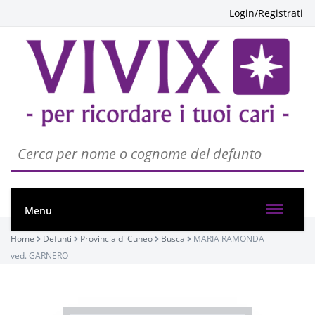
Login/Registrati
PASSATE:
Menu
FUNERALE
Home
Defunti
Provincia di Cuneo
Busca
MARIA RAMONDA
Busca, Chiesa parrocchiale di Busca - Maria Vergine
ved. GARNERO
Assunta
20/01/2024 14:30
Visibile a tutti gli utenti