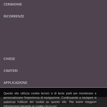
CERIMONIE
RICORRENZE
CHIESE
CIMITERI
APPLICAZIONE
Questo sito utilizza cookie tecnici e di terze parti per monitorare e
personalizzare l'esperienza di navigazione. Continuando a navigare si
autorizza l'utilizzo dei cookie su questo sito. Per avere maggiori
© 2026 Publidok S.r.l. - IT09705620962 -
privacy policy
informazioni riguardo ai cookie
clicca qui
.