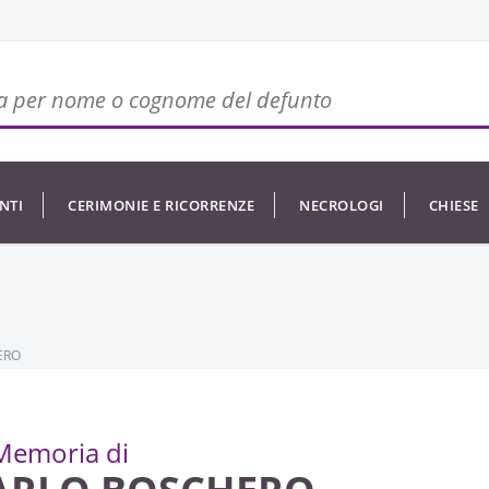
NTI
CERIMONIE E RICORRENZE
NECROLOGI
CHIESE
ERO
Memoria di