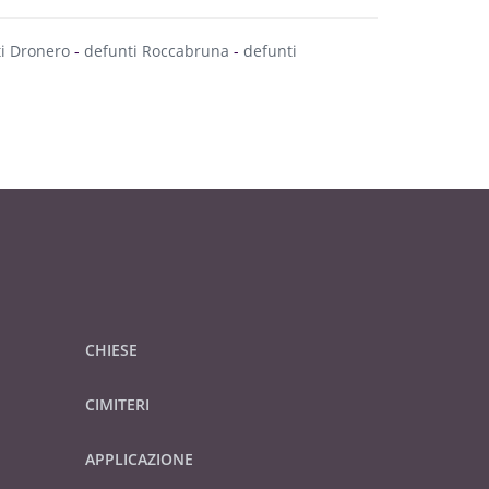
i Dronero
-
defunti Roccabruna
-
defunti
CHIESE
CIMITERI
APPLICAZIONE