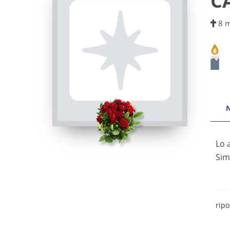
C
8 m
Lo 
Simo
ripo