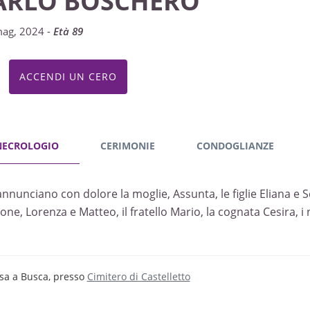
ARLO BOSCHERO
ag, 2024 -
Età 89
ACCENDI UN CERO
NECROLOGIO
CERIMONIE
CONDOGLIANZE
annunciano con dolore la moglie, Assunta, le figlie Eliana e Se
ne, Lorenza e Matteo, il fratello Mario, la cognata Cesira, i ni
sa a Busca, presso
Cimitero di Castelletto