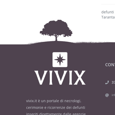
defunti
Taranta
CON
3
in
vivix.it è un portale di necrologi,
cerimonie e ricorrenze dei defunti
inseriti direttamente dalle agenzie