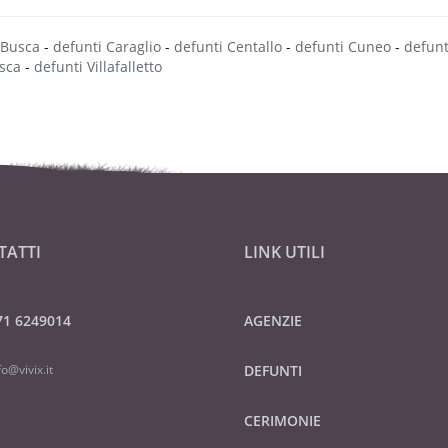
 Busca
-
defunti Caraglio
-
defunti Centallo
-
defunti Cuneo
-
defunt
sca
-
defunti Villafalletto
TATTI
LINK UTILI
71 6249014
AGENZIE
fo@vivix.it
DEFUNTI
CERIMONIE