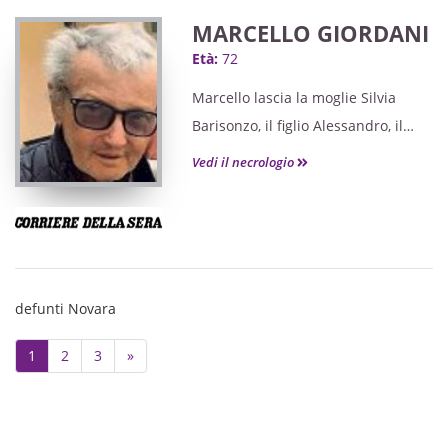
MARCELLO GIORDANI
Età:
72
Marcello lascia la moglie Silvia
Barisonzo, il figlio Alessandro, il
fratello Carlo con Patrizia,
Vedi il necrologio
Sebastian e Giovanni.
defunti Novara
Next
1
2
3
»