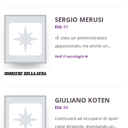
SERGIO MERUSI
Età:
83
«È stato un amministratore
appassionato, ma anche un
educatore che ha dedicato gran
Vedi il necrologio
parte della sua vita alla formazione
dei giovani — ricorda l’attuale
sindaco di Novara, Alessandro
Canelli —. La sua scomparsa ci
addolora profondamente. Perdiamo
GIULIANO KOTEN
una figura di grande spessore
Età:
84
umano e culturale».
Continuerà ad occuparsi di sport
come dirigente, diventando un