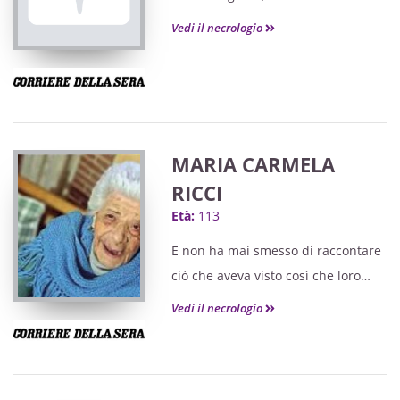
trascinatore della società.
Vedi il necrologio
MARIA CARMELA
RICCI
Età:
113
E non ha mai smesso di raccontare
ciò che aveva visto così che loro
potessero conoscere e raccontare a
Vedi il necrologio
loro volta ai figli. Perché, diceva, «si
impara dal nostro passato così da
non commettere gli stessi errori».