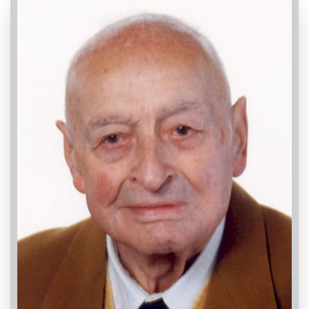
PASSATE:
TRIGESIMA
Busca, Chiesa Parrocchiale di Castelletto di Busca -
Santa Maria Maddalena
11/06/2022 16:00
Visibile a tutti gli utenti
SETTIMA
INVIA CONDOGLIANZE
Busca, Chiesa Parrocchiale di Castelletto di Busca -
Santa Maria Maddalena
14/05/2022 16:00