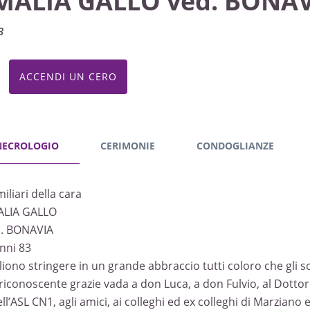
MALIA GALLO ved. BONA
3
ACCENDI UN CERO
NECROLOGIO
CERIMONIE
CONDOGLIANZE
miliari della cara
LIA GALLO
. BONAVIA
anni 83
liono stringere in un grande abbraccio tutti coloro che gli son
riconoscente grazie vada a don Luca, a don Fulvio, al Dotto
ll’ASL CN1, agli amici, ai colleghi ed ex colleghi di Marziano e