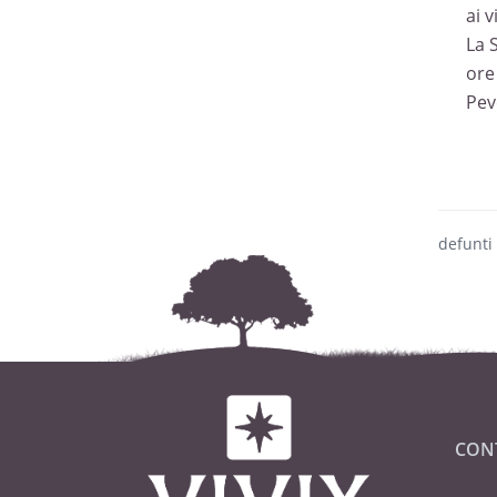
ai v
La 
ore
Pev
defunti
CON