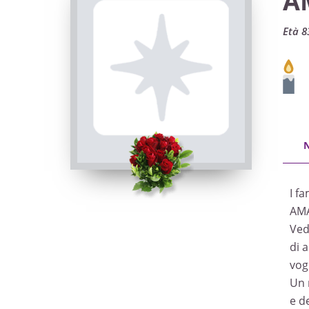
A
Età 8
I fa
AMA
Ved
di 
vog
Un 
e de