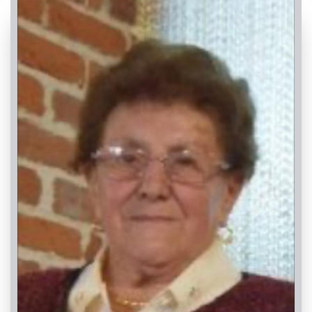
PASSATE:
2° ANNIVERSARIO
Cervasca, Parrocchia S. Croce
06/09/2022 18:30
Visibile a tutti gli utenti
INVIA CONDOGLIANZE