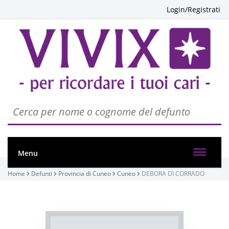
Login/Registrati
PASSATE:
3° ANNIVERSARIO
Cuneo, Cattedrale di Santa Maria del Bosco e San
Michele / Duomo di Cuneo
18/09/2022 10:00
Menu
Visibile a tutti gli utenti
Home
Defunti
Provincia di Cuneo
Cuneo
DEBORA DI CORRADO
INVIA CONDOGLIANZE