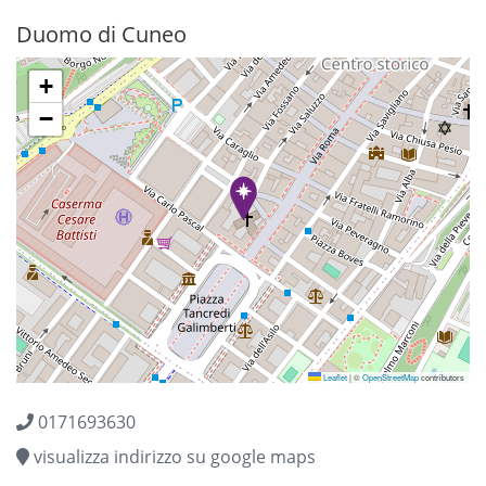
SAN MICHELE
Duomo di Cuneo
+
−
Leaflet
|
©
OpenStreetMap
contributors
0171693630
visualizza indirizzo su google maps