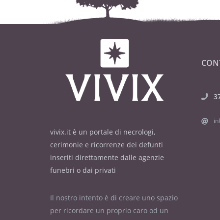
CON
3
in
vivix.it è un portale di necrologi,
cerimonie e ricorrenze dei defunti
inseriti direttamente dalle agenzie
funebri o dai privati
Il nostro intento è di creare uno spazio
per ricordare un proprio caro od un