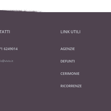
TATTI
LINK UTILI
71 6249014
AGENZIE
fo@vivix.it
DEFUNTI
CERIMONIE
RICORRENZE