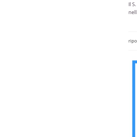
Il 
nel
ripo