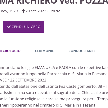
RMA RICHIERO ved. POZZ
 nov, 1929
20 set, 2022 -
Età 92
ACCENDI UN CERO
NECROLOGIO
CERIMONIE
CONDOGLIANZE
annunciano le figlie EMANUELA e PAOLA con le rispettive fami
unerali avranno luogo nella Parrocchia di S. Maria in Paesana
VEDI’ 22 SETTEMBRE 2022
tendo dall’abitazione dell’Estinta (via Castelgomberto, 38 – T
carissima Irma sarà ricevuta sul sagrato della Chiesa alle ore
o la funzione religiosa la cara salma proseguirà per il Temp
ceneri riposeranno nel cimitero di S. Maria in Paesana.