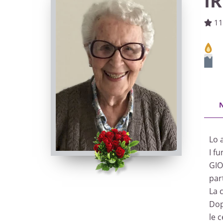
I
11
Lo 
I f
GIO
par
La 
Dop
le 