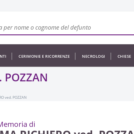
NTI
CERIMONIE E RICORRENZE
NECROLOGI
CHIESE
. POZZAN
RO ved. POZZAN
Memoria di